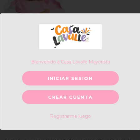
[CL765] CINTA DE
ORGANZA "CIRCLES"
Bienvenido a Casa Lavalle Mayorista
$3.960,00
INICIAR SESIÓN
COMPRAR
CREAR CUENTA
Registrarme luego
¡Bienvenidos a Casa Lavalle!